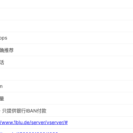
bps
确推荐
活
m
量
 - 只提供银行IBAN付款
//www.1blu.de/server/vserver/#