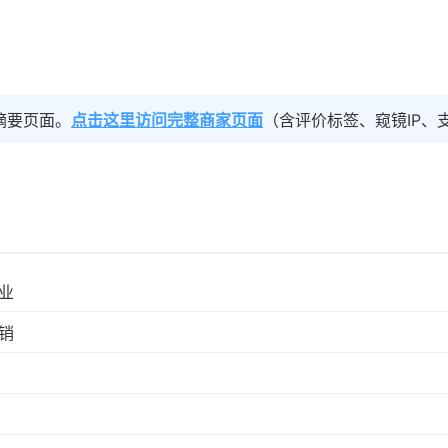
摘要页面。
点击这里访问完整商家页面
（含评价标签、窥镜IP、
业
销