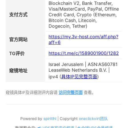
Blockchain V2, Bank Transfer,
Visa/MasterCard, PayPal, Offline
支付方式
Credit Card, Crypto (Ethereum,
Bitcoin Cash, Litecoin,
Dogecoin, Tether)
https://my.3v-host.com/aff.php?
官方网站
aff=6
https://t.me/c/1589001900/1282
TG评价
Israel Jerusalem | ASN:AS60781
LeaseWeb Netherlands B.V. |
窥镜地址
ipv4 (
具体IP见完整页面
)
窥镜具体IP及详细测评内容请
访问完整页面
查看。
Powered by
spiritlhl
| Copyright
oneclickvirt团队