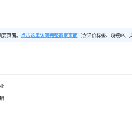
摘要页面。
点击这里访问完整商家页面
（含评价标签、窥镜IP、
业
销