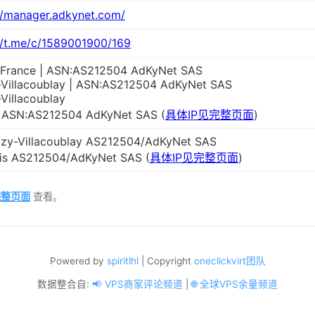
//manager.adkynet.com/
//t.me/c/1589001900/169
e-France | ASN:AS212504 AdKyNet SAS
-Villacoublay | ASN:AS212504 AdKyNet SAS
-Villacoublay
 | ASN:AS212504 AdKyNet SAS (
具体IP见完整页面
)
izy-Villacoublay AS212504/AdKyNet SAS
ris AS212504/AdKyNet SAS (
具体IP见完整页面
)
完整页面
查看。
Powered by
spiritlhl
| Copyright
oneclickvirt团队
数据整合自:
📢 VPS商家评论频道
|
🌐 全球VPS余量频道