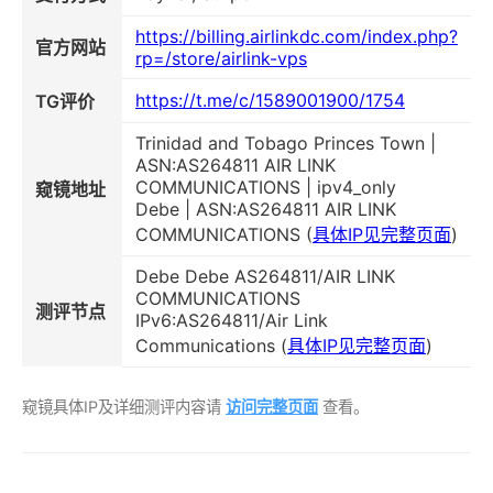
https://billing.airlinkdc.com/index.php?
官方网站
rp=/store/airlink-vps
https://t.me/c/1589001900/1754
TG评价
Trinidad and Tobago Princes Town |
ASN:AS264811 AIR LINK
COMMUNICATIONS | ipv4_only
窥镜地址
Debe | ASN:AS264811 AIR LINK
COMMUNICATIONS (
具体IP见完整页面
)
Debe Debe AS264811/AIR LINK
COMMUNICATIONS
测评节点
IPv6:AS264811/Air Link
Communications (
具体IP见完整页面
)
窥镜具体IP及详细测评内容请
访问完整页面
查看。