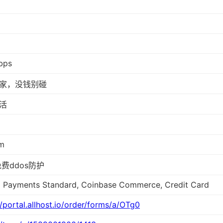
bps
家，没钱别碰
活
m
免费ddos防护
l Payments Standard, Coinbase Commerce, Credit Card
//portal.allhost.io/order/forms/a/OTg0