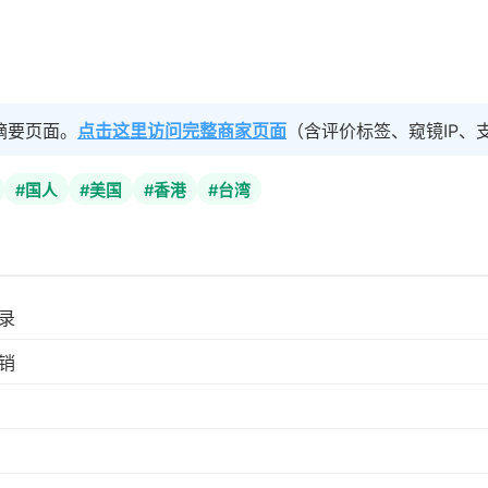
摘要页面。
点击这里访问完整商家页面
（含评价标签、窥镜IP、
#国人
#美国
#香港
#台湾
录
销