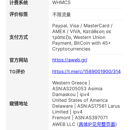
WHMCS
计费系统
评价标签
不限流量
Paypal, Visa / MasterCard /
AMEX / VIVA, Κατάθεση σε
支付方式
τράπεζα, Western Union
Payment, BitCoin with 45+
Cryptocurrencies
https://aweb.gr/
官方网站
https://t.me/c/1589001900/314
TG评价
Western Greece |
ASN:AS205053 Asimia
Damaskou | ipv4
United States of America
窥镜地址
Delaware | ASN:AS17561 Larus
Limited | ipv4
Fremont | ASN:AS397071
AWEB LLC (
具体IP见完整页面
)