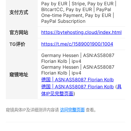
Pay by EUR | Stripe, Pay by EUR |
BitcartCC, Pay by EUR | PayPal
支付方式
One-time Payment, Pay by EUR |
PayPal Subscription
https://bytehosting.cloud/index.html
官方网站
https://t.me/c/1589001900/1004
TG评价
Germany Hessen | ASN:AS58087
Florian Kolb | ipv4
Germany Hessen | ASN:AS58087
Florian Kolb | ipv4
窥镜地址
德国 | ASN:AS58087 Florian Kolb
德国 | ASN:AS58087 Florian Kolb
(
具
体IP见完整页面
)
窥镜具体IP及详细测评内容请
访问完整页面
查看。