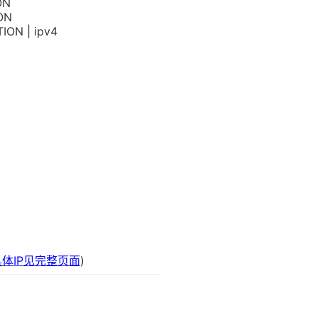
ON
ON
ION | ipv4
具体IP见完整页面
)