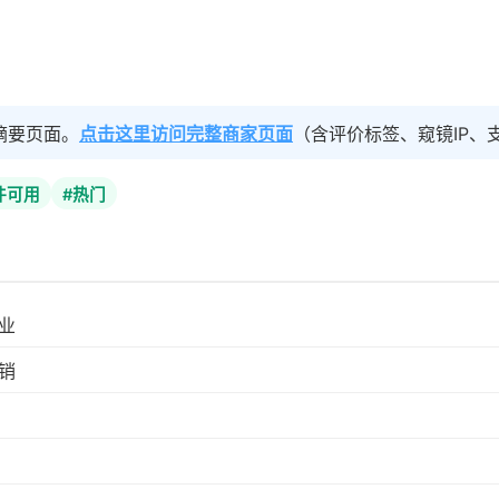
摘要页面。
点击这里访问完整商家页面
（含评价标签、窥镜IP、
件可用
#热门
业
销