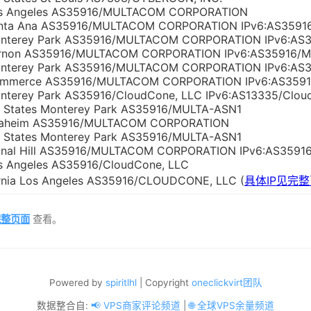
s Angeles AS35916/MULTACOM CORPORATION
nta Ana AS35916/MULTACOM CORPORATION IPv6:AS3591
nterey Park AS35916/MULTACOM CORPORATION IPv6:AS
rnon AS35916/MULTACOM CORPORATION IPv6:AS35916/Mu
nterey Park AS35916/MULTACOM CORPORATION IPv6:AS
mmerce AS35916/MULTACOM CORPORATION IPv6:AS359
nterey Park AS35916/CloudCone, LLC IPv6:AS13335/Cloud
d States Monterey Park AS35916/MULTA-ASN1
aheim AS35916/MULTACOM CORPORATION
d States Monterey Park AS35916/MULTA-ASN1
gnal Hill AS35916/MULTACOM CORPORATION IPv6:AS3591
s Angeles AS35916/CloudCone, LLC
ornia Los Angeles AS35916/CLOUDCONE, LLC (
具体IP见完
完整页面
查看。
Powered by
spiritlhl
| Copyright
oneclickvirt团队
数据整合自:
📢 VPS商家评论频道
|
🌐 全球VPS余量频道