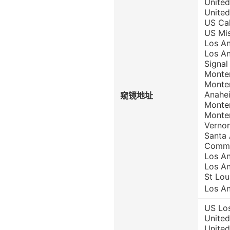
Unite
Unite
US Ca
US Mis
Los A
Los A
Signa
Monter
Monte
Anahe
窥镜地址
Monte
Monte
Verno
Santa
Comme
Los A
Los A
St Lou
Los A
US Lo
Unite
Unite