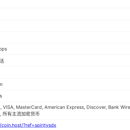
bps
活
m
s
, VISA, MasterCard, American Express, Discover, Bank Wir
y, 所有主流加密货币
//coin.host/?ref=spiritysdx