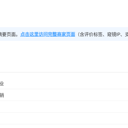
摘要页面。
点击这里访问完整商家页面
（含评价标签、窥镜IP、
业
销