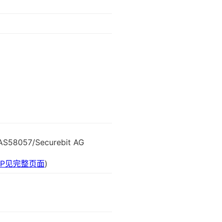
6:AS58057/Securebit AG
IP见完整页面
)