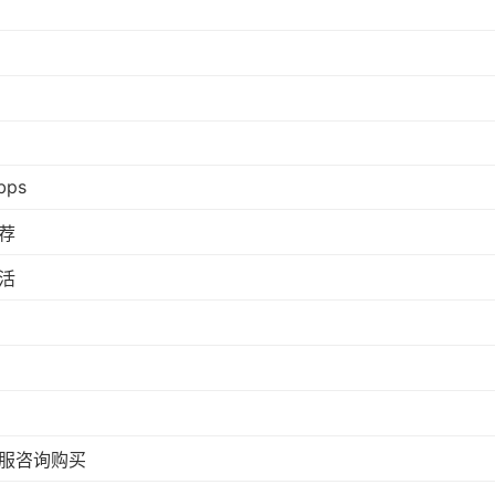
bps
荐
活
服咨询购买