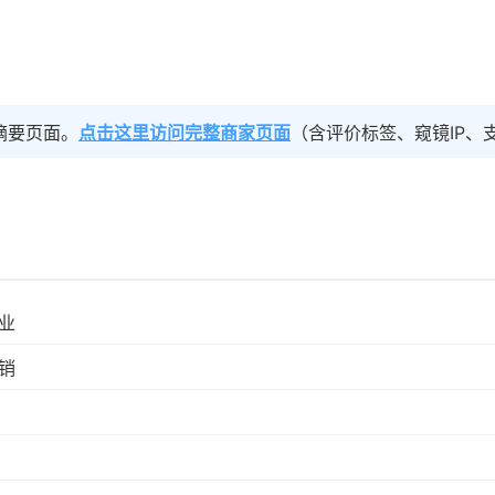
摘要页面。
点击这里访问完整商家页面
（含评价标签、窥镜IP、
业
销