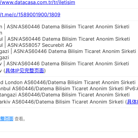
//www.datacasa.com.tr/tr/iletisim
//t.me/c/1589001900/1809
 | ASN:AS60446 Datema Bilisim Ticaret Anonim Sirketi
n
ul | ASN:AS60446 Datema Bilisim Ticaret Anonim Sirketi
ul | ASN:AS58057 Securebit AG
gazi | ASN:AS60446 Datema Bilisim Ticaret Anonim Sirketi
gazi
v | ASN:AS60446 Datema Bilisim Ticaret Anonim Sirketi
v (
具体IP见完整页面
)
d London AS60446/Datema Bilisim Ticaret Anonim Sirketi
anbul AS60446/Datema Bilisim Ticaret Anonim Sirketi IPv
tangazi AS60446/Datema Bilisim Ticaret Anonim Sirketi
rkiv AS60446/Datema Bilisim Ticaret Anonim Sirketi (
具体
完整页面
查看。