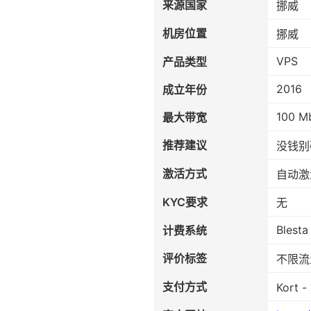
来源国家
挪威
机房位置
挪威
VPS
产品类型
2016
成立年份
100 M
最大带宽
推荐建议
没钱别
激活方式
自动激
KYC要求
无
Blesta
计费系统
评价标签
不限流
支付方式
Kort -