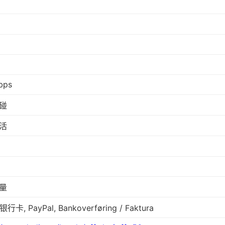
bps
碰
活
量
 银行卡, PayPal, Bankoverføring / Faktura