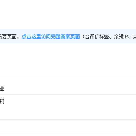
摘要页面。
点击这里访问完整商家页面
（含评价标签、窥镜IP、
业
销