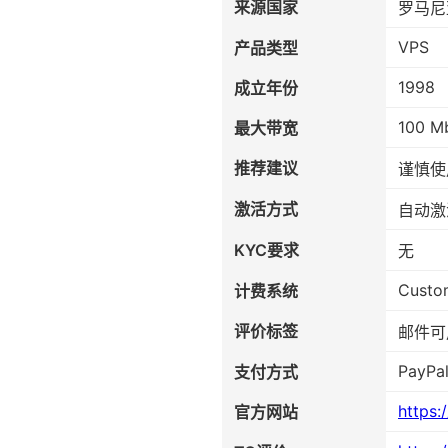
来源国家
罗马尼
VPS
产品类型
1998
成立年份
100 M
最大带宽
推荐建议
谨慎使
激活方式
自动激
KYC要求
无
Custo
计费系统
评价标签
邮件可
PayPal
支付方式
https
官方网站