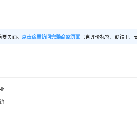
摘要页面。
点击这里访问完整商家页面
（含评价标签、窥镜IP、
业
销