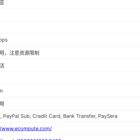
亚
bps
用，注意资源限制
活
m
用
, PayPal Sub, Credit Card, Bank Transfer, PaySera
://www.ecompute.com/