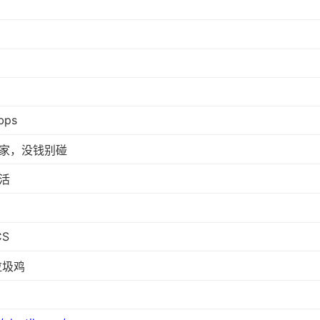
bps
家，没钱别碰
活
CS
垃圾鸡