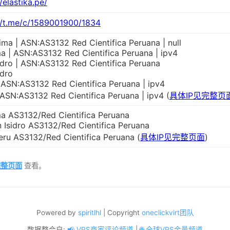
/elastika.pe/
//t.me/c/1589001900/1834
ima | ASN:AS3132 Red Cientifica Peruana | null
a | ASN:AS3132 Red Cientifica Peruana | ipv4
idro | ASN:AS3132 Red Cientifica Peruana
idro
 ASN:AS3132 Red Cientifica Peruana | ipv4
 ASN:AS3132 Red Cientifica Peruana | ipv4 (
具体IP见完整页
a AS3132/Red Cientifica Peruana
 Isidro AS3132/Red Cientifica Peruana
u AS3132/Red Cientifica Peruana (
具体IP见完整页面
)
完整页面
查看。
Powered by
spiritlhl
| Copyright
oneclickvirt团队
数据整合自:
📢 VPS商家评论频道
|
🌐 全球VPS余量频道