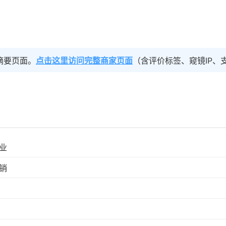
摘要页面。
点击这里访问完整商家页面
（含评价标签、窥镜IP、
业
销