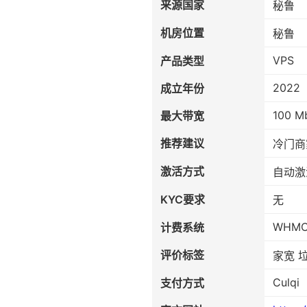
来源国家
秘鲁
机房位置
秘鲁
VPS
产品类型
2022
成立年份
100 M
最大带宽
推荐建议
冷门商
激活方式
自动激
KYC要求
无
WHM
计费系统
评价标签
家宽 
Culqi
支付方式