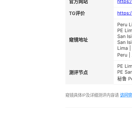
https:/
官方网站
https:
TG评价
Peru L
PE Lim
San Is
窥镜地址
San Is
Lima |
Peru |
PE Lim
PE San
测评节点
秘鲁 Per
窥镜具体IP及详细测评内容请
访问