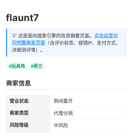
flaunt7
💡 这是面向搜索引擎的信息摘要页面。
点击这里访
问完整商家页面
（含评价标签、窥镜IP、支付方式、
详细测评等）。
#玩具鸡
#荷兰
商家信息
营业状态
倒闭重开
商家类型
代理分销
风险等级
中风险