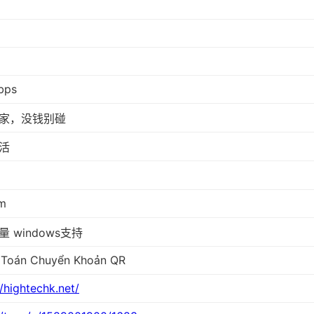
bps
家，没钱别碰
活
m
 windows支持
 Toán Chuyển Khoản QR
//hightechk.net/