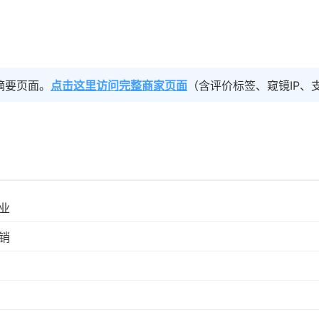
摘要页面。
点击这里访问完整商家页面
（含评价标签、窥镜IP、
业
销