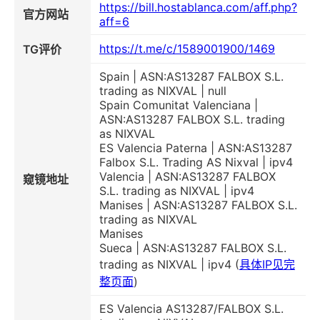
https://bill.hostablanca.com/aff.php?
官方网站
aff=6
https://t.me/c/1589001900/1469
TG评价
Spain | ASN:AS13287 FALBOX S.L.
trading as NIXVAL | null
Spain Comunitat Valenciana |
ASN:AS13287 FALBOX S.L. trading
as NIXVAL
ES Valencia Paterna | ASN:AS13287
Falbox S.L. Trading AS Nixval | ipv4
Valencia | ASN:AS13287 FALBOX
窥镜地址
S.L. trading as NIXVAL | ipv4
Manises | ASN:AS13287 FALBOX S.L.
trading as NIXVAL
Manises
Sueca | ASN:AS13287 FALBOX S.L.
trading as NIXVAL | ipv4 (
具体IP见完
整页面
)
ES Valencia AS13287/FALBOX S.L.