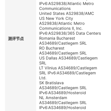
IPv6:AS29838/Atlantic Metro
Communications
United States AS29838/AMC
US New York City
AS29838/Atlantic Metro
Communications II, Inc.
IPv6:AS29838/365 Data Centers
Romania Bucharest
测评节点
AS34689/Castlegem SRL
RO Bucharest
AS34689/Castlegem SRL
US Dallas AS34689/Castlegem
SRL
LT Vilnius AS34689/Castlegem
SRL IPv6:AS34689/Castlegem
Ltd.
SK Bratislava
AS34689/Castlegem SRL
IPv6:AS34689/Hosteroid
NL Amsterdam
AS34689/Castlegem SRL
IPv6:AS34689/Hosteroid