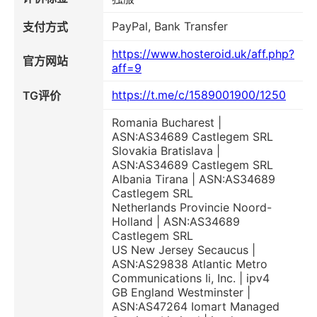
PayPal, Bank Transfer
支付方式
https://www.hosteroid.uk/aff.php?
官方网站
aff=9
https://t.me/c/1589001900/1250
TG评价
Romania Bucharest |
ASN:AS34689 Castlegem SRL
Slovakia Bratislava |
ASN:AS34689 Castlegem SRL
Albania Tirana | ASN:AS34689
Castlegem SRL
Netherlands Provincie Noord-
Holland | ASN:AS34689
Castlegem SRL
US New Jersey Secaucus |
ASN:AS29838 Atlantic Metro
Communications Ii, Inc. | ipv4
GB England Westminster |
ASN:AS47264 Iomart Managed