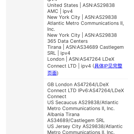
United States | ASN:AS29838
AMC | ipv4
New York City | ASN:AS29838
Atlantic Metro Communications II,
Inc.
New York City | ASN:AS29838
365 Data Centers
Tirana | ASN:AS34689 Castlegem
SRL | ipv4
London | ASN:AS47264 LDeX
Connect LTD | ipv4 (
具体IP见完整
页面
)
GB London AS47264/LDeX
Connect LTD IPv6:AS47264/LDeX
Connect
US Secaucus AS29838/Atlantic
Metro Communications II, Inc.
Albania Tirana
AS34689/Castlegem SRL
US Jersey City AS29838/Atlantic
Metro Communications II, Inc.