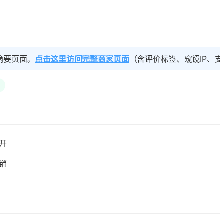
摘要页面。
点击这里访问完整商家页面
（含评价标签、窥镜IP、
国
开
销