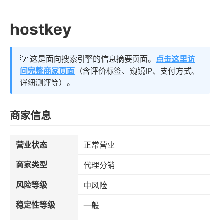
hostkey
💡 这是面向搜索引擎的信息摘要页面。
点击这里访
问完整商家页面
（含评价标签、窥镜IP、支付方式、
详细测评等）。
商家信息
营业状态
正常营业
商家类型
代理分销
风险等级
中风险
稳定性等级
一般