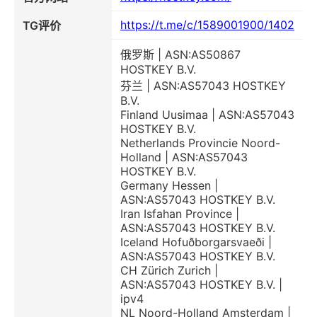
https://t.me/c/1589001900/1402
TG评价
俄罗斯 | ASN:AS50867
HOSTKEY B.V.
芬兰 | ASN:AS57043 HOSTKEY
B.V.
Finland Uusimaa | ASN:AS57043
HOSTKEY B.V.
Netherlands Provincie Noord-
Holland | ASN:AS57043
HOSTKEY B.V.
Germany Hessen |
ASN:AS57043 HOSTKEY B.V.
Iran Isfahan Province |
ASN:AS57043 HOSTKEY B.V.
Iceland Hofuðborgarsvaeði |
ASN:AS57043 HOSTKEY B.V.
CH Zürich Zurich |
ASN:AS57043 HOSTKEY B.V. |
ipv4
NL Noord-Holland Amsterdam |