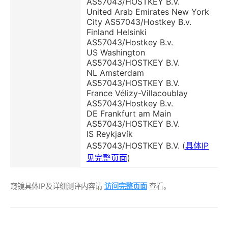
AS57043/HOSTKEY B.V.
United Arab Emirates New York
City AS57043/Hostkey B.v.
Finland Helsinki
AS57043/Hostkey B.v.
US Washington
AS57043/HOSTKEY B.V.
NL Amsterdam
AS57043/HOSTKEY B.V.
France Vélizy-Villacoublay
AS57043/Hostkey B.v.
DE Frankfurt am Main
AS57043/HOSTKEY B.V.
IS Reykjavík
AS57043/HOSTKEY B.V. (
具体IP
见完整页面
)
窥镜具体IP及详细测评内容请
访问完整页面
查看。