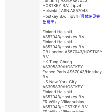
London | ASN:AS57043
HOSTKEY B.V. | ipv4
Helsinki | ASN:AS57043
Hostkey B.v. | ipv4 (
具体IP见完
整页面
)
Finland Helsinki
AS57043/Hostkey B.v.
Finland Helsinki
AS57043/Hostkey B.v.
GB London AS57043/HOSTKEY
B.V.
HK Tung Chung
AS395839/HOSTKEY
France Paris AS57043/Hostkey
B.v.
US New York City
AS395839/HOSTKEY
Finland Helsinki
AS57043/Hostkey B.v.
FR Vélizy-Villacoublay
AS57043/HOSTKEY B.V.
FR Vélizy-Villacoublay