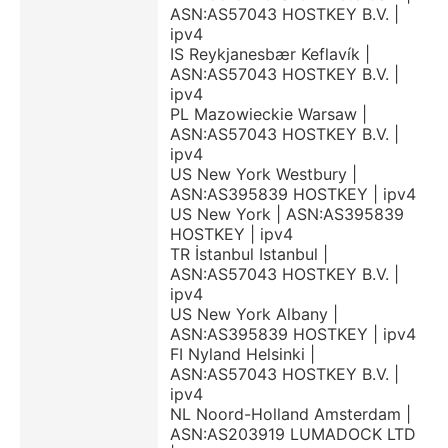
ASN:AS57043 HOSTKEY B.V. |
ipv4
IS Reykjanesbær Keflavík |
ASN:AS57043 HOSTKEY B.V. |
ipv4
PL Mazowieckie Warsaw |
ASN:AS57043 HOSTKEY B.V. |
ipv4
US New York Westbury |
ASN:AS395839 HOSTKEY | ipv4
US New York | ASN:AS395839
HOSTKEY | ipv4
TR İstanbul Istanbul |
ASN:AS57043 HOSTKEY B.V. |
ipv4
US New York Albany |
ASN:AS395839 HOSTKEY | ipv4
FI Nyland Helsinki |
ASN:AS57043 HOSTKEY B.V. |
ipv4
NL Noord-Holland Amsterdam |
ASN:AS203919 LUMADOCK LTD