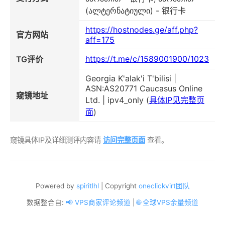
(ალტერნატიული) - 银行卡
https://hostnodes.ge/aff.php?
官方网站
aff=175
https://t.me/c/1589001900/1023
TG评价
Georgia K'alak'i T'bilisi |
ASN:AS20771 Caucasus Online
窥镜地址
Ltd. | ipv4_only (
具体IP见完整页
面
)
窥镜具体IP及详细测评内容请
访问完整页面
查看。
Powered by
spiritlhl
| Copyright
oneclickvirt团队
数据整合自:
📢 VPS商家评论频道
|
🌐 全球VPS余量频道