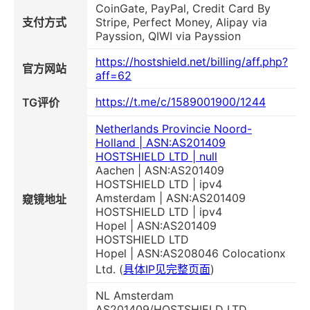
CoinGate, PayPal, Credit Card By
支付方式
Stripe, Perfect Money, Alipay via
Payssion, QIWI via Payssion
https://hostshield.net/billing/aff.php?
官方网站
aff=62
https://t.me/c/1589001900/1244
TG评价
Netherlands Provincie Noord-
Holland | ASN:AS201409
HOSTSHIELD LTD | null
Aachen | ASN:AS201409
HOSTSHIELD LTD | ipv4
Amsterdam | ASN:AS201409
窥镜地址
HOSTSHIELD LTD | ipv4
Hopel | ASN:AS201409
HOSTSHIELD LTD
Hopel | ASN:AS208046 Colocationx
Ltd. (
具体IP见完整页面
)
NL Amsterdam
AS201409/HOSTSHIELD LTD