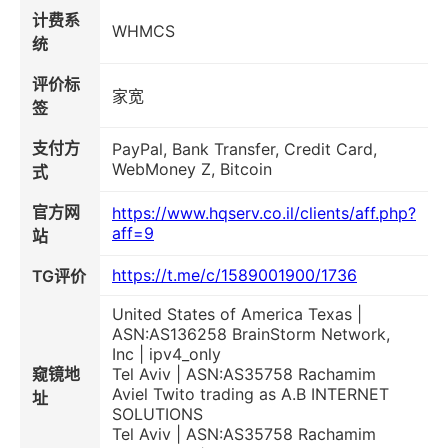
计费系
WHMCS
统
评价标
家宽
签
支付方
PayPal, Bank Transfer, Credit Card,
WebMoney Z, Bitcoin
式
官方网
https://www.hqserv.co.il/clients/aff.php?
aff=9
站
https://t.me/c/1589001900/1736
TG评价
United States of America Texas |
ASN:AS136258 BrainStorm Network,
Inc | ipv4_only
窥镜地
Tel Aviv | ASN:AS35758 Rachamim
Aviel Twito trading as A.B INTERNET
址
SOLUTIONS
Tel Aviv | ASN:AS35758 Rachamim