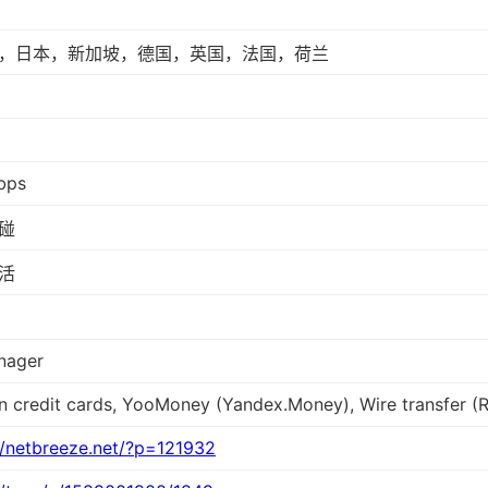
，日本，新加坡，德国，英国，法国，荷兰
bps
碰
活
nager
n credit cards, YooMoney (Yandex.Money), Wire transfer (
//netbreeze.net/?p=121932