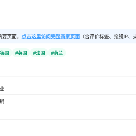
摘要页面。
点击这里访问完整商家页面
（含评价标签、窥镜IP、
#德国
#英国
#法国
#荷兰
业
销