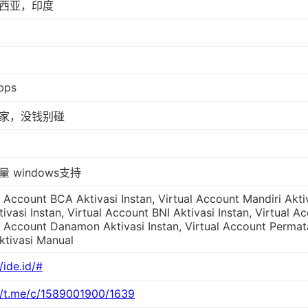
西亚，印度
bps
家，没钱别碰
 windows支持
l Account BCA Aktivasi Instan, Virtual Account Mandiri Aktiv
tivasi Instan, Virtual Account BNI Aktivasi Instan, Virtual A
l Account Danamon Aktivasi Instan, Virtual Account Permata
tivasi Manual
/ide.id/#
//t.me/c/1589001900/1639