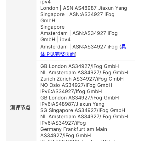
ipv4
London | ASN:AS48987 Jiaxun Yang
Singapore | ASN:AS34927 iFog
GmbH
Singapore
Amsterdam | ASN:AS34927 iFog
GmbH | ipv4
Amsterdam | ASN:AS34927 iFog (
具
体IP见完整页面
)
GB London AS34927/iFog GmbH
NL Amsterdam AS34927/iFog GmbH
Zurich Zürich AS34927/iFog GmbH
NO Oslo AS34927/iFog GmbH
IPv6:AS34927/Ifog GmbH
GB London AS34927/iFog GmbH
IPv6:AS48987/Jiaxun Yang
测评节点
SG Singapore AS34927/iFog GmbH
NL Amsterdam AS34927/iFog GmbH
IPv6:AS34927/iFog
Germany Frankfurt am Main
AS34927/iFog GmbH