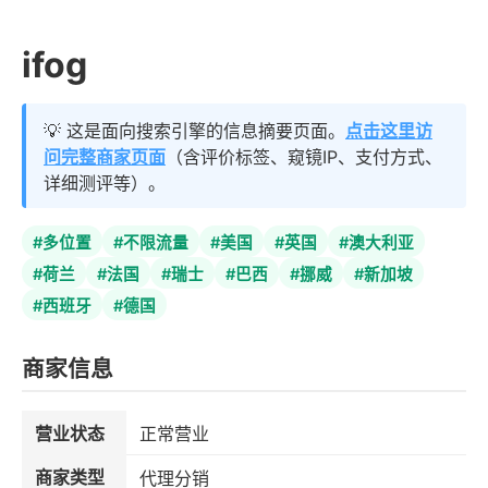
ifog
💡 这是面向搜索引擎的信息摘要页面。
点击这里访
问完整商家页面
（含评价标签、窥镜IP、支付方式、
详细测评等）。
#多位置
#不限流量
#美国
#英国
#澳大利亚
#荷兰
#法国
#瑞士
#巴西
#挪威
#新加坡
#西班牙
#德国
商家信息
营业状态
正常营业
商家类型
代理分销