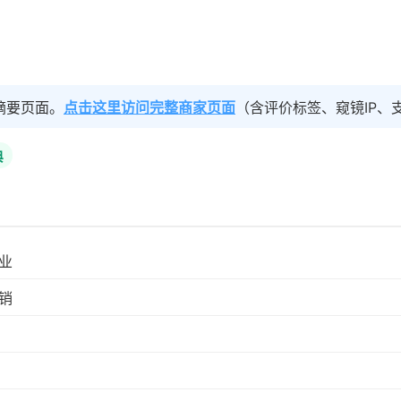
摘要页面。
点击这里访问完整商家页面
（含评价标签、窥镜IP、
典
业
销