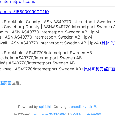
//internetport.com/
//t.me/c/1589001900/1119
n Stockholm County | ASN:AS49770 Internetport Sweden 
n Gavleborg County | ASN:AS49770 Internetport Sweden 
olm | ASN:AS49770 Internetport Sweden AB | ipv4
s | ASN:AS49770 Internetport Sweden AB | ipv4
vall | ASN:AS49770 Internetport Sweden AB | ipv4 (
具体I
n Stockholm AS49770/Internetport Sweden AB
ockholm AS49770/Internetport Sweden AB
lnäs AS49770/Internetport Sweden AB
iksvall AS49770/Internetport Sweden AB (
具体IP见完整页
完整页面
查看。
Powered by
spiritlhl
| Copyright
oneclickvirt团队