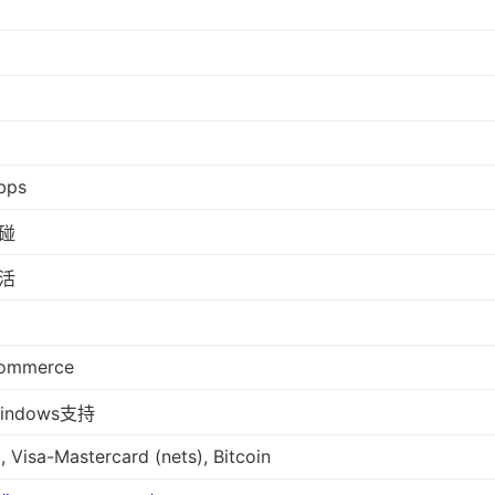
bps
碰
活
ommerce
indows支持
, Visa-Mastercard (nets), Bitcoin