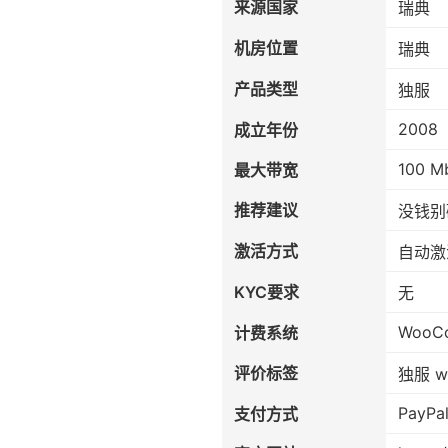
来源国家
瑞典
机房位置
瑞典
产品类型
独服
2008
成立年份
100 M
最大带宽
推荐建议
没钱别
激活方式
自动激
KYC要求
无
WooC
计费系统
评价标签
独服 w
PayPal
支付方式