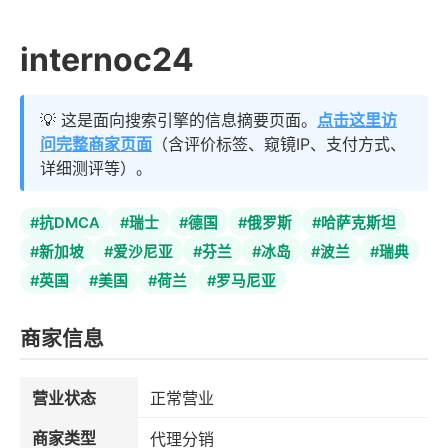
internoc24
💡 这是面向搜索引擎的信息摘要页面。
点击这里访
问完整商家页面
（含评价标签、窥镜IP、支付方式、
详细测评等）。
#抗DMCA
#瑞士
#德国
#俄罗斯
#哈萨克斯坦
#新加坡
#爱沙尼亚
#芬兰
#冰岛
#波兰
#瑞典
#英国
#美国
#荷兰
#罗马尼亚
商家信息
营业状态
正常营业
商家类型
代理分销