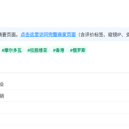
摘要页面。
点击这里访问完整商家页面
（含评价标签、窥镜IP、
#摩尔多瓦
#拉脱维亚
#香港
#俄罗斯
业
销