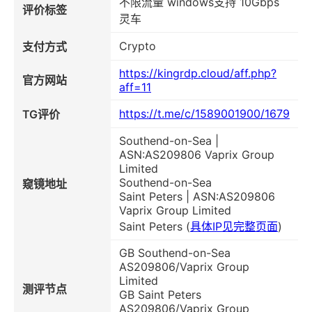
不限流量 windows支持 10Gbps
评价标签
灵车
Crypto
支付方式
https://kingrdp.cloud/aff.php?
官方网站
aff=11
https://t.me/c/1589001900/1679
TG评价
Southend-on-Sea |
ASN:AS209806 Vaprix Group
Limited
Southend-on-Sea
窥镜地址
Saint Peters | ASN:AS209806
Vaprix Group Limited
Saint Peters (
具体IP见完整页面
)
GB Southend-on-Sea
AS209806/Vaprix Group
Limited
测评节点
GB Saint Peters
AS209806/Vaprix Group