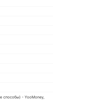
е способы) - YooMoney,