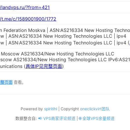
//landvps.ru/?from=421
//t.me/c/1589001900/1772
an Federation Moskva | ASN:AS216334 New Hosting Techno
w | ASN:AS216334 New Hosting Technologies LLC | ipv4
w | ASN:AS216334 New Hosting Technologies LLC | ipv4 (
a Moscow AS216334/New Hosting Technologies LLC
scow AS216334/New Hosting Technologies LLC IPv6:AS2
nications (
具体IP见完整页面
)
完整页面
查看。
Powered by
spiritlhl
| Copyright
oneclickvirt团队
数据整合自:
📢 VPS商家评论频道
|
🌐 全球VPS余量频道