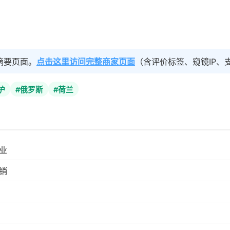
摘要页面。
点击这里访问完整商家页面
（含评价标签、窥镜IP、
护
#俄罗斯
#荷兰
业
销