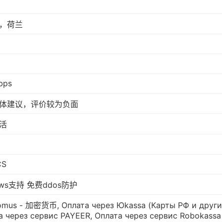
，荷兰
bps
体建议，评价较为负面
活
CS
ows支持 免费ddos防护
omus - 加密货币, Оплата через Юkassa (Карты РФ и други
а через сервис PAYEER, Оплата через сервис Robokassa