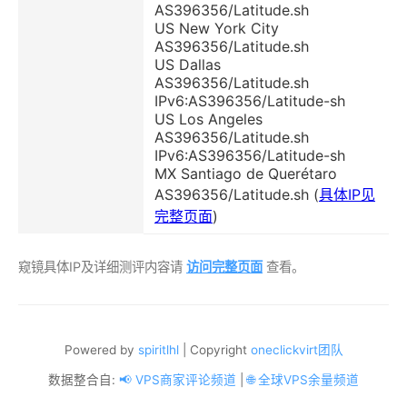
AS396356/Latitude.sh
US New York City
AS396356/Latitude.sh
US Dallas
AS396356/Latitude.sh
IPv6:AS396356/Latitude-sh
US Los Angeles
AS396356/Latitude.sh
IPv6:AS396356/Latitude-sh
MX Santiago de Querétaro
AS396356/Latitude.sh (
具体IP见
完整页面
)
窥镜具体IP及详细测评内容请
访问完整页面
查看。
Powered by
spiritlhl
| Copyright
oneclickvirt团队
数据整合自:
📢 VPS商家评论频道
|
🌐 全球VPS余量频道