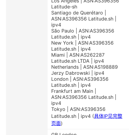
Los Angeles | ASN:AS396356
Latitude-sh
Santiago de Querétaro |
ASN:AS396356 Latitude.sh |
ipv4
São Paulo | ASN:AS396356
Latitude.sh | ipv4
New York | ASN:AS396356
Latitude.sh | ipv4
Miami | ASN:AS262287
Latitude.sh LTDA | ipv4
Netherlands | ASN:AS198889
Jerzy Dabrowski | ipv4
London | ASN:AS396356
Latitude.sh | ipv4
Frankfurt am Main |
ASN:AS396356 Latitude.sh |
ipv4
Tokyo | ASN:AS396356
Latitude.sh | ipv4 (
具体IP见完整
页面
)
GB London