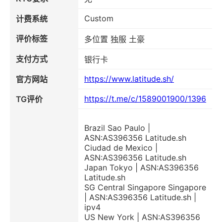
Custom
计费系统
评价标签
多位置 独服 土豪
支付方式
银行卡
https://www.latitude.sh/
官方网站
https://t.me/c/1589001900/1396
TG评价
Brazil Sao Paulo |
ASN:AS396356 Latitude.sh
Ciudad de Mexico |
ASN:AS396356 Latitude.sh
Japan Tokyo | ASN:AS396356
Latitude.sh
SG Central Singapore Singapore
| ASN:AS396356 Latitude.sh |
ipv4
US New York | ASN:AS396356