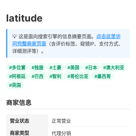
latitude
💡 这是面向搜索引擎的信息摘要页面。
点击这里访
问完整商家页面
（含评价标签、窥镜IP、支付方式、
详细测评等）。
#多位置
#独服
#土豪
#美国
#日本
#澳大利亚
#阿根廷
#巴西
#智利
#哥伦比亚
#墨西哥
#英国
商家信息
营业状态
正常营业
商家类型
代理分销