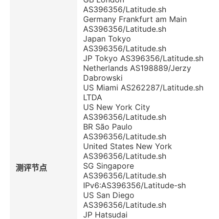
AS396356/Latitude.sh
Germany Frankfurt am Main
AS396356/Latitude.sh
Japan Tokyo
AS396356/Latitude.sh
JP Tokyo AS396356/Latitude.sh
Netherlands AS198889/Jerzy
Dabrowski
US Miami AS262287/Latitude.sh
LTDA
US New York City
AS396356/Latitude.sh
BR São Paulo
AS396356/Latitude.sh
United States New York
AS396356/Latitude.sh
SG Singapore
测评节点
AS396356/Latitude.sh
IPv6:AS396356/Latitude-sh
US San Diego
AS396356/Latitude.sh
JP Hatsudai