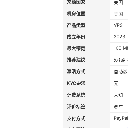
来源国家
美国
机房位置
美国
VPS
产品类型
2023
成立年份
100 M
最大带宽
推荐建议
没钱别
激活方式
自动激
KYC要求
无
计费系统
未知
评价标签
灵车
PayPa
支付方式