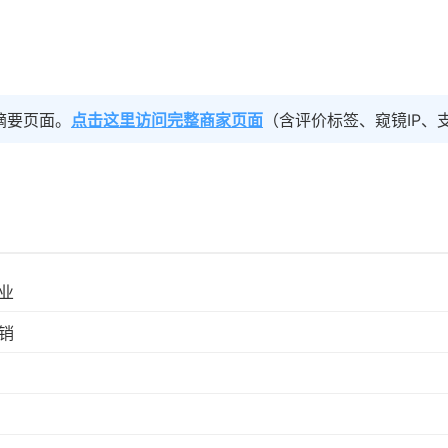
摘要页面。
点击这里访问完整商家页面
（含评价标签、窥镜IP、
业
销