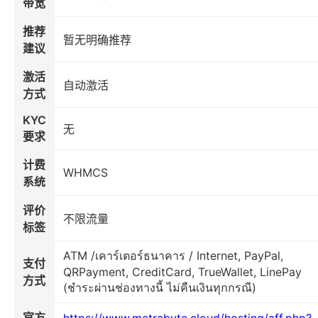
带宽
推荐
暂无明确推荐
建议
激活
自动激活
方式
KYC
无
要求
计费
WHMCS
系统
评价
不限流量
标签
ATM /เคาร์เตอร์ธนาคาร / Internet, PayPal,
支付
QRPayment, CreditCard, TrueWallet, LinePay
方式
(ชำระผ่านช่องทางนี้ ไม่คืนเงินทุกกรณี)
官方