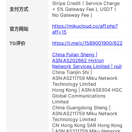
Stripe Credit ( Service Charge
支付方式
+ 5% Gateway Fee ), USDT (
No Gateway Fee )
https://mikucloud.co/aff.php?
官方网站
aff=15
https://t.me/c/1589001900/622
TG评价
China Fujian Sheng |
ASN:AS202662 Hytron
Network Services Limited | null
China Tianjin Shi |
ASN:AS211759 Miku Network
Technology Limited
Hong Kong | ASN:AS9304 HGC
Global Communications
Limited
China Guangdong Sheng |
ASN:AS211759 Miku Network
Technology Limited
CN Hong Kong SAR Hong Kong
| ASN:AS211759 Miku Network