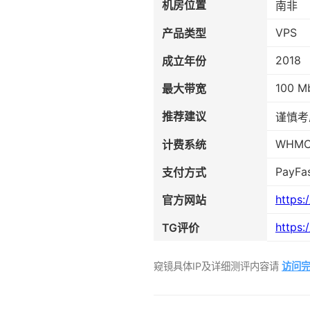
机房位置
南非
VPS
产品类型
2018
成立年份
100 M
最大带宽
推荐建议
谨慎考
WHM
计费系统
PayFas
支付方式
https:
官方网站
https:
TG评价
窥镜具体IP及详细测评内容请
访问