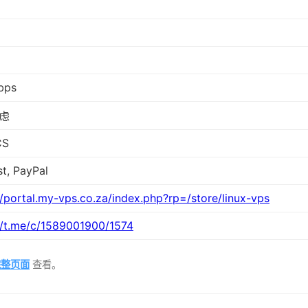
bps
虑
CS
t, PayPal
//portal.my-vps.co.za/index.php?rp=/store/linux-vps
//t.me/c/1589001900/1574
完整页面
查看。