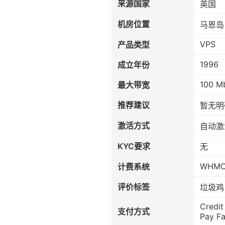
来源国家
英国
机房位置
马恩岛
VPS
产品类型
1996
成立年份
100 M
最大带宽
推荐建议
暂无明
激活方式
自动激
KYC要求
无
WHM
计费系统
评价标签
垃圾鸡
Credit
支付方式
Pay Fa