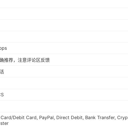
bps
确推荐，注意评论区反馈
活
CS
 Card/Debit Card, PayPal, Direct Debit, Bank Transfer, Cryp
ster