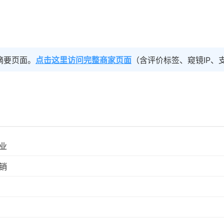
摘要页面。
点击这里访问完整商家页面
（含评价标签、窥镜IP、
业
销