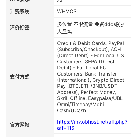
WHMCS
计费系统
多位置 不限流量 免费ddos防护
评价标签
大盘鸡
Credit & Debit Cards, PayPal
(Subscribe/Checkout), ACH
(Direct Debit) - For Local US
Customers, SEPA (Direct
Debit) - For Local EU
Customers, Bank Transfer
支付方式
(International), Crypto Direct
Pay (BTC/ETH/BNB/USDT
Address), Perfect Money,
Skrill Offline, Easypaisa/UBL
Omni/Timepay/Mobi
Cash/UCash
https://my.obhost.net/aff.php?
官方网站
aff=116