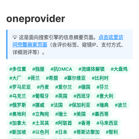
oneprovider
💡 这是面向搜索引擎的信息摘要页面。
点击这里访
问完整商家页面
（含评价标签、窥镜IP、支付方式、
详细测评等）。
#多位置
#独服
#抗DMCA
#流媒体解锁
#大盘鸡
#大厂
#荷兰
#希腊
#塞尔维亚
#比利时
#罗马尼亚
#丹麦
#爱尔兰
#德国
#芬兰
#乌克兰
#葡萄牙
#英国
#西班牙
#意大利
#俄罗斯
#挪威
#法国
#保加利亚
#瑞典
#波兰
#奥地利
#立陶宛
#瑞士
#美国
#墨西哥
#加拿大
#土耳其
#阿联酋
#香港
#马来西亚
#新加坡
#以色列
#日本
#哥斯达黎加
#智利