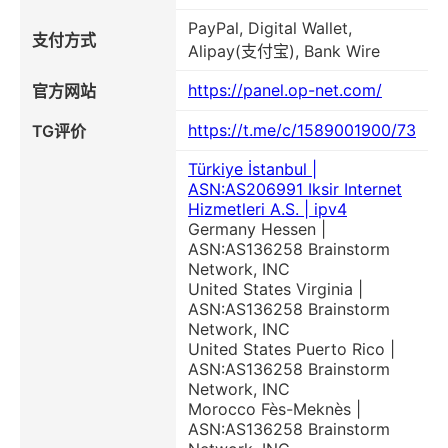
PayPal, Digital Wallet,
支付方式
Alipay(支付宝), Bank Wire
https://panel.op-net.com/
官方网站
https://t.me/c/1589001900/73
TG评价
Türkiye İstanbul |
ASN:AS206991 Iksir Internet
Hizmetleri A.S. | ipv4
Germany Hessen |
ASN:AS136258 Brainstorm
Network, INC
United States Virginia |
ASN:AS136258 Brainstorm
Network, INC
United States Puerto Rico |
ASN:AS136258 Brainstorm
Network, INC
Morocco Fès-Meknès |
ASN:AS136258 Brainstorm