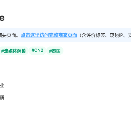
e
摘要页面。
点击这里访问完整商家页面
（含评价标签、窥镜IP、
#CN2
#流媒体解锁
#泰国
业
销