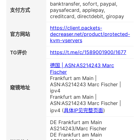
banktransfer, sofort, paypal,
支付方式
paysafecard, applepay,
creditcard, directdebit, giropay
https://client.packets-
官方网站
decreaser.net/product/protected-
kvm-vservers
https://t.me/c/1589001900/1677
TG评价
德国 | ASN:AS214243 Marc
Fischer
Frankfurt am Main |
ASN:AS214243 Marc Fischer |
窥镜地址
ipv4
Frankfurt am Main |
ASN:AS214243 Marc Fischer |
ipv4 (
具体IP见完整页面
)
DE Frankfurt am Main
AS214243/Marc Fischer
DE Frankfurt am Main