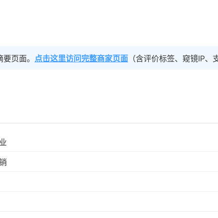
摘要页面。
点击这里访问完整商家页面
（含评价标签、窥镜IP、
业
销