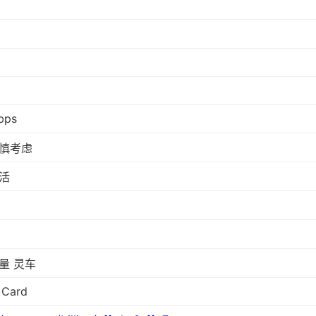
bps
慎考虑
活
量 灵车
 Card