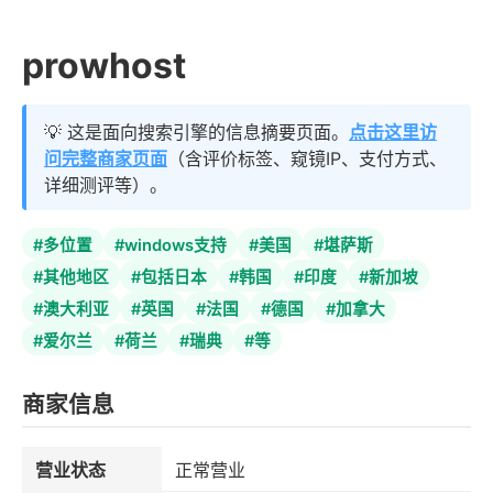
prowhost
💡 这是面向搜索引擎的信息摘要页面。
点击这里访
问完整商家页面
（含评价标签、窥镜IP、支付方式、
详细测评等）。
#多位置
#windows支持
#美国
#堪萨斯
#其他地区
#包括日本
#韩国
#印度
#新加坡
#澳大利亚
#英国
#法国
#德国
#加拿大
#爱尔兰
#荷兰
#瑞典
#等
商家信息
营业状态
正常营业