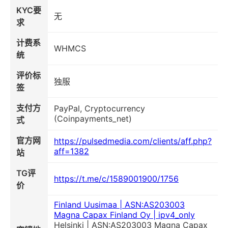
KYC要
无
求
计费系
WHMCS
统
评价标
独服
签
支付方
PayPal, Cryptocurrency
(Coinpayments_net)
式
官方网
https://pulsedmedia.com/clients/aff.php?
aff=1382
站
TG评
https://t.me/c/1589001900/1756
价
Finland Uusimaa | ASN:AS203003
Magna Capax Finland Oy | ipv4_only
Helsinki | ASN:AS203003 Magna Capax