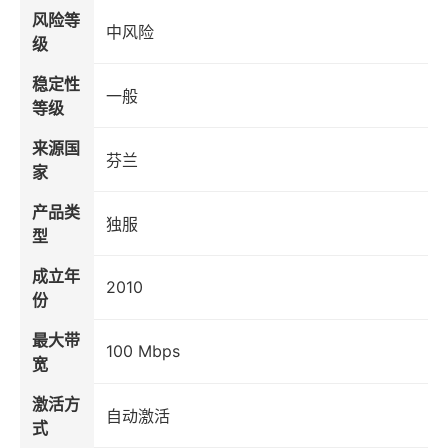
风险等
中风险
级
稳定性
一般
等级
来源国
芬兰
家
产品类
独服
型
成立年
2010
份
最大带
100 Mbps
宽
激活方
自动激活
式