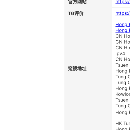
https:
官方网站
https:
TG评价
Hong 
Hong K
CN Hon
CN Hon
CN Hon
ipv4
CN Hon
Tsuen 
窥镜地址
Hong K
Tung C
Tung C
Hong K
Kowloo
Tsuen 
Tung C
Hong K
HK Tu
Hong 