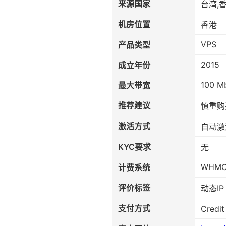
来源国家
台湾,
机房位置
香港
VPS
产品类型
2015
成立年份
100 M
最大带宽
推荐建议
慎重购
激活方式
自动激
KYC要求
无
WHM
计费系统
评价标签
动态IP
支付方式
Credi