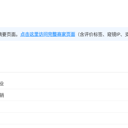
摘要页面。
点击这里访问完整商家页面
（含评价标签、窥镜IP、
业
销