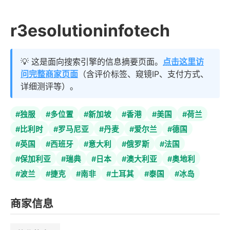
r3esolutioninfotech
💡 这是面向搜索引擎的信息摘要页面。
点击这里访
问完整商家页面
（含评价标签、窥镜IP、支付方式、
详细测评等）。
#独服
#多位置
#新加坡
#香港
#美国
#荷兰
#比利时
#罗马尼亚
#丹麦
#爱尔兰
#德国
#英国
#西班牙
#意大利
#俄罗斯
#法国
#保加利亚
#瑞典
#日本
#澳大利亚
#奥地利
#波兰
#捷克
#南非
#土耳其
#泰国
#冰岛
商家信息