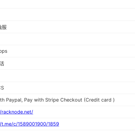
 独服
bps
活
CS
th Paypal, Pay with Stripe Checkout (Credit card )
//racknode.net/
//t.me/c/1589001900/1859