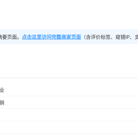
摘要页面。
点击这里访问完整商家页面
（含评价标签、窥镜IP、
业
销