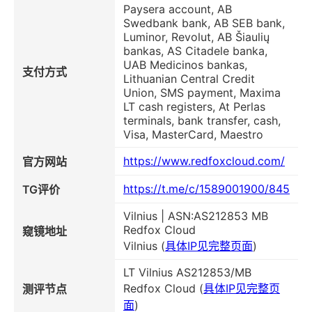
Paysera account, AB
Swedbank bank, AB SEB bank,
Luminor, Revolut, AB Šiaulių
bankas, AS Citadele banka,
UAB Medicinos bankas,
支付方式
Lithuanian Central Credit
Union, SMS payment, Maxima
LT cash registers, At Perlas
terminals, bank transfer, cash,
Visa, MasterCard, Maestro
https://www.redfoxcloud.com/
官方网站
https://t.me/c/1589001900/845
TG评价
Vilnius | ASN:AS212853 MB
Redfox Cloud
窥镜地址
Vilnius (
具体IP见完整页面
)
LT Vilnius AS212853/MB
Redfox Cloud (
具体IP见完整页
测评节点
面
)