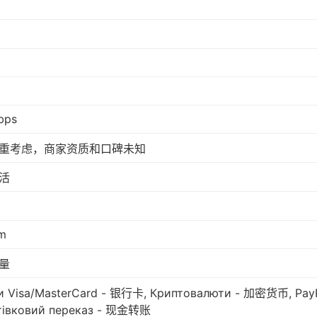
bps
重考虑，商家资质和口碑未知
活
m
量
и Visa/MasterCard - 银行卡, Криптовалюти - 加密货币, PayPa
тівковий переказ - 现金转账