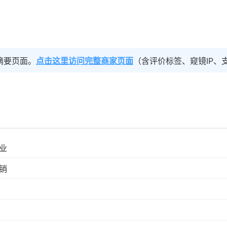
摘要页面。
点击这里访问完整商家页面
（含评价标签、窥镜IP、
业
销