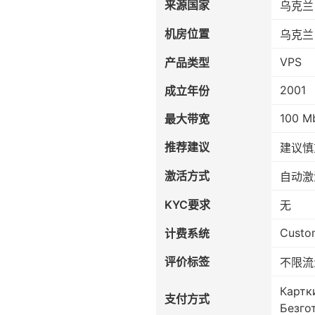
来源国家
乌克兰
机房位置
乌克兰
VPS
产品类型
2001
成立年份
100 M
最大带宽
推荐建议
建议慎
激活方式
自动激
KYC要求
无
Custo
计费系统
评价标签
不限流
Картк
支付方式
Безго