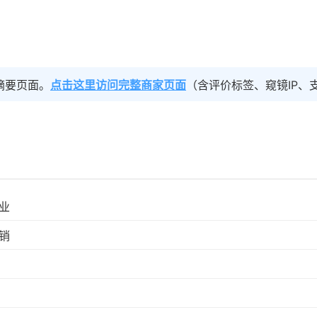
摘要页面。
点击这里访问完整商家页面
（含评价标签、窥镜IP、
业
销