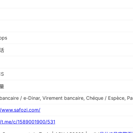
bps
活
CS
量
bancaire / e-Dinar, Virement bancaire, Chéque / Espèce, Pa
//www.safozi.com/
//t.me/c/1589001900/531